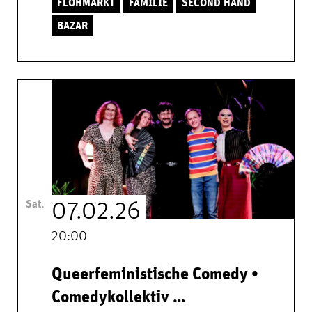
FLOHMARKT
FAMILIE
SECOND HAND
BAZAR
Sat.
07.02.26
20:00
Queerfeministische Comedy •
Comedykollektiv …