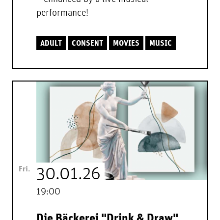
performance!
ADULT
CONSENT
MOVIES
MUSIC
Fri.
30.01.26
19:00
Die Bäckerei "Drink & Draw"