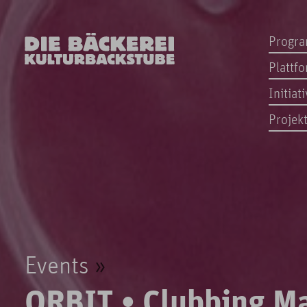
Progr
Plattf
Initiat
Projek
Events
ORBIT • Clubbing Ma