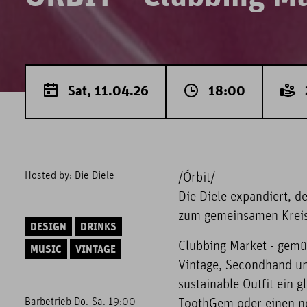
Sat, 11.04.26
18:00
Hosted by:
Die Diele
/Órbit/
Die Diele expandiert, d
zum gemeinsamen Kreise
DESIGN
DRINKS
Clubbing Market - gemü
MUSIC
VINTAGE
Vintage, Secondhand u
sustainable Outfit ein 
Barbetrieb Do.-Sa. 19:00 -
ToothGem oder einen n