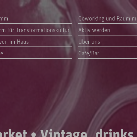
amm
Coworking und Raum m
orm für Transformationskultur
Aktiv werden
iven im Haus
Über uns
te
Cafe/Bar
rket • Vintage, drinks