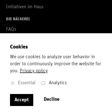
Initiativen im Haus
DIE BÄCKEREI
FAQs
Über uns
Cookies
NEWSLETTER
We use cookies to analyze user behavior in
Zur Newsletter Anmeldung
order to continuously improve the website for
you.
Privacy policy
UNTERSTÜTZER*INNEN
Unsere Partner*innen, Fördergeber*innen und
Essential
Analytics
Sponsor*innen
Decline
Accept
Impressum
Datenschutzerklärung