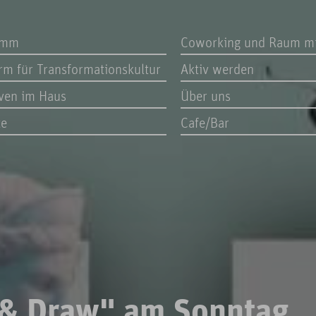
amm
Coworking und Raum m
orm für Transformationskultur
Aktiv werden
iven im Haus
Über uns
te
Cafe/Bar
 & Draw" am Sonntag