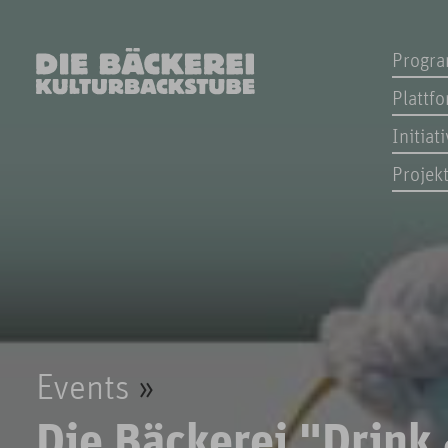
Progr
Plattf
Initiat
Projek
Events
Die Bäckerei "Drink