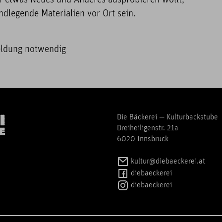
er etwas Neues und Anderes ausprobieren wollt,
dlegende Materialien vor Ort sein.
meldung notwendig
Die Bäckerei — Kulturbackstube
Dreiheiligenstr. 21a
6020 Innsbruck
kultur@diebaeckerei.at
diebaeckerei
diebaeckerei