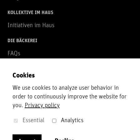
KOLLEKTIVE IM HAUS
Initiativen im Haus
DIE BÄCKEREI
FAQs
Über uns
Cookies
NEWSLETTER
We use cookies to analyze user behavior in
Zur Newsletter Anmeldung
order to continuously improve the website for
you.
Privacy policy
UNTERSTÜTZER*INNEN
Unsere Partner*innen, Fördergeber*innen und
Essential
Analytics
Sponsor*innen