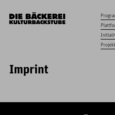
Progr
Plattf
Initiat
Projek
Imprint