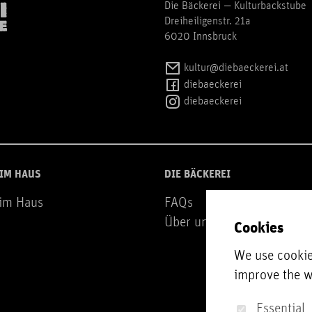
Die Bäckerei — Kulturbackstube
Dreiheiligenstr. 21a
6020 Innsbruck
kultur@diebaeckerei.at
diebaeckerei
diebaeckerei
 IM HAUS
DIE BÄCKEREI
 im Haus
FAQs
Über uns
Cookies
We use cookie
improve the w
Essential