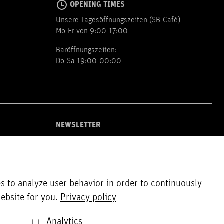
OPENING TIMES
Unsere Tagesöffnungszeiten (SB-Cafè)
Mo-Fr von 9:00-17:00
Baröffnungszeiten:
Do-Sa 19:00-00:00
NEWSLETTER
Zur Newsletter Anmeldung
s to analyze user behavior in order to continuously
ebsite for you.
Privacy policy
Analytics