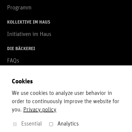
Programm
KOLLEKTIVE IM HAUS
Initiativen im Haus
DIE BÄCKEREI
FAQs
Über uns
Cookies
NEWSLETTER
We use cookies to analyze user behavior in
Zur Newsletter Anmeldung
order to continuously improve the website for
you.
Privacy policy
UNTERSTÜTZER*INNEN
Unsere Partner*innen, Fördergeber*innen und
Essential
Analytics
Sponsor*innen