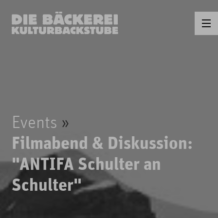
Events
Filmabend & Diskussion:
"ANTIFA Schulter an
Schulter"