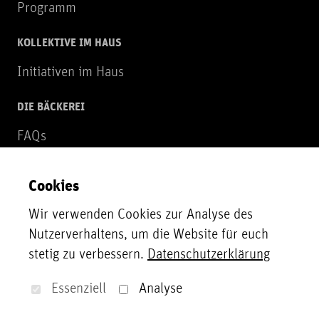
Programm
KOLLEKTIVE IM HAUS
Initiativen im Haus
DIE BÄCKEREI
FAQs
Über uns
Cookies
NEWSLETTER
Wir verwenden Cookies zur Analyse des
Zur Newsletter Anmeldung
Nutzerverhaltens, um die Website für euch
stetig zu verbessern.
Datenschutzerklärung
UNTERSTÜTZER*INNEN
Unsere Partner*innen, Fördergeber*innen und
Essenziell
Analyse
Sponsor*innen