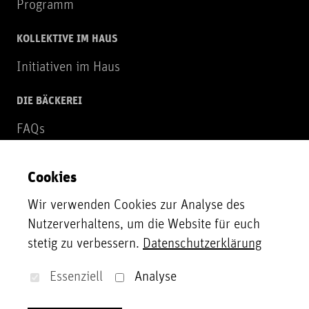
Programm
KOLLEKTIVE IM HAUS
Initiativen im Haus
DIE BÄCKEREI
FAQs
Über uns
Cookies
NEWSLETTER
Wir verwenden Cookies zur Analyse des
Zur Newsletter Anmeldung
Nutzerverhaltens, um die Website für euch
stetig zu verbessern.
Datenschutzerklärung
UNTERSTÜTZER*INNEN
Unsere Partner*innen, Fördergeber*innen und
Essenziell
Analyse
Sponsor*innen