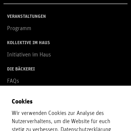
VERANSTALTUNGEN
Programm
KOLLEKTIVE IM HAUS
Initiativen im Haus
DIE BÄCKEREI
FAQs
Über uns
Cookies
NEWSLETTER
Wir verwenden Cookies zur Analyse des
Zur Newsletter Anmeldung
Nutzerverhaltens, um die Website für euch
stetig zu verbessern.
Datenschutzerklärung
UNTERSTÜTZER*INNEN