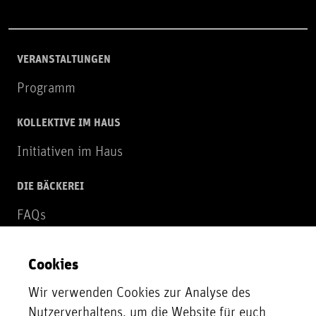
VERANSTALTUNGEN
Programm
KOLLEKTIVE IM HAUS
Initiativen im Haus
DIE BÄCKEREI
FAQs
Über uns
Cookies
NEWSLETTER
Wir verwenden Cookies zur Analyse des
Zur Newsletter Anmeldung
Nutzerverhaltens, um die Website für euch