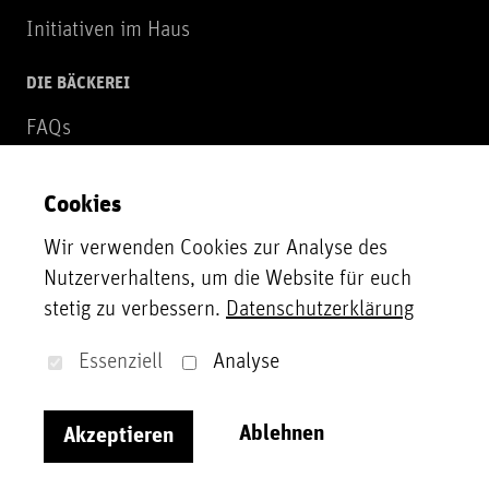
Initiativen im Haus
DIE BÄCKEREI
FAQs
Über uns
Cookies
NEWSLETTER
Wir verwenden Cookies zur Analyse des
Zur Newsletter Anmeldung
Nutzerverhaltens, um die Website für euch
stetig zu verbessern.
Datenschutzerklärung
UNTERSTÜTZER*INNEN
Unsere Partner*innen, Fördergeber*innen und
Essenziell
Analyse
Sponsor*innen
Ablehnen
Akzeptieren
Impressum
Datenschutzerklärung