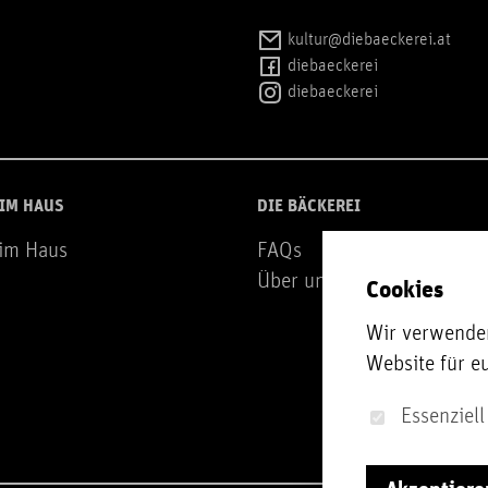
kultur@diebaeckerei.at
diebaeckerei
diebaeckerei
 IM HAUS
DIE BÄCKEREI
 im Haus
FAQs
Über uns
Cookies
Wir verwenden
Website für e
Essenziell