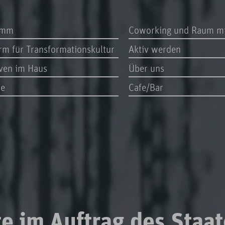
amm
Coworking und Raum m
orm für Transformationskultur
Aktiv werden
iven im Haus
Über uns
te
Cafe/Bar
 im Auftrag des Staat