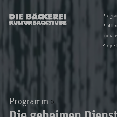
Progr
Plattf
Initiat
Projek
Programm
Die geheimen Dienste