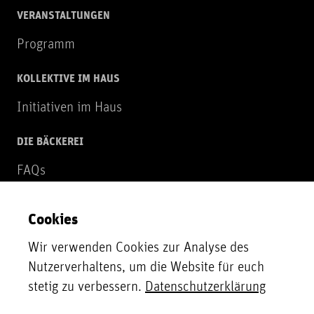
VERANSTALTUNGEN
Programm
KOLLEKTIVE IM HAUS
Initiativen im Haus
DIE BÄCKEREI
FAQs
Über uns
Cookies
NEWSLETTER
Wir verwenden Cookies zur Analyse des
Zur Newsletter Anmeldung
Nutzerverhaltens, um die Website für euch
stetig zu verbessern.
Datenschutzerklärung
UNTERSTÜTZER*INNEN