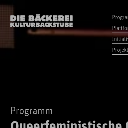
Progr
Plattf
Initiat
Projek
Programm
Queerfeministische