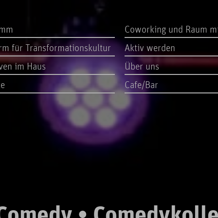
amm
Coworking und Raum m
orm für Transformationskultur
Aktiv werden
iven im Haus
Über uns
te
Cafe/Bar
 Comedy • Comedykolle