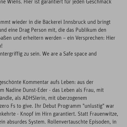
e Wiens. Hier ist garantiert für jeden Geschmack
mmt wieder in die Bäckerei Innsbruck und bringt
und eine Drag Person mit, die das Publikum den
aßen und erheitern werden – ein Versprechen: Hier
n!
tergriffig zu sein. We are a Safe space and
geschönte Kommentar aufs Leben: aus der
m Nadine Dunst-Eder - das Leben als Frau, mit
Ländle, als ADHSlerin, mit überzogenem
zero Fs to give. Ihr Debut Programm "unlustig" war
mkehrte - Knopf im Hirn garantiert. Statt Frauenwitze,
ein absurdes System. Rollenvertauschte Episoden, in