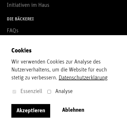
Initiativen im Haus
DIE BÄCKEREI
FAQs
Über uns
Cookies
NEWSLETTER
Wir verwenden Cookies zur Analyse des
Zur Newsletter Anmeldung
Nutzerverhaltens, um die Website für euch
stetig zu verbessern.
Datenschutzerklärung
UNTERSTÜTZER*INNEN
Unsere Partner*innen, Fördergeber*innen und
Essenziell
Analyse
Sponsor*innen
Ablehnen
Akzeptieren
Impressum
Datenschutzerklärung