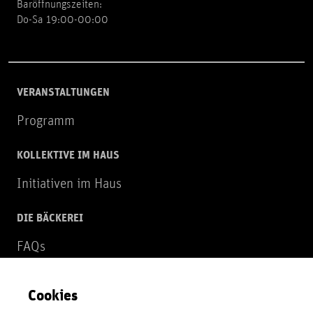
Baröffnungszeiten:
Do-Sa 19:00-00:00
VERANSTALTUNGEN
Programm
KOLLEKTIVE IM HAUS
Initiativen im Haus
DIE BÄCKEREI
FAQs
Über uns
Cookies
NEWSLETTER