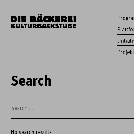
Progr
Plattf
Initiat
Projek
Search
No search results