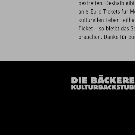
bestreiten. Deshalb gib
an 5-Euro-Tickets für M
kulturellen Leben teilh
Ticket – so bleibt das S
brauchen. Danke für eur