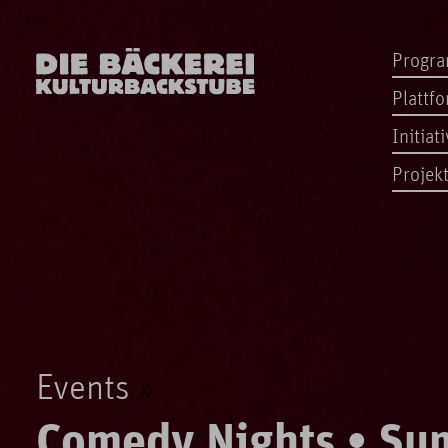
Progr
Plattf
Initiat
Projek
Events
Comedy Nights • Su