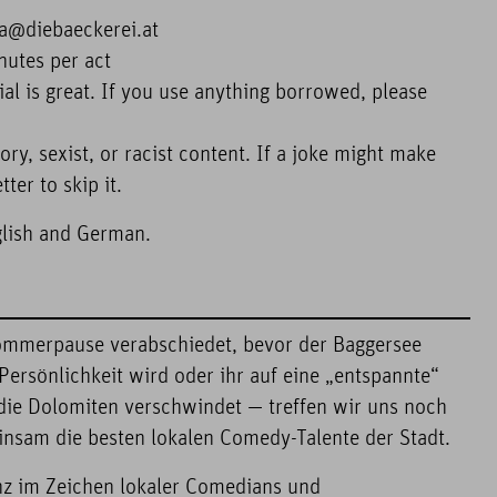
iba@diebaeckerei.at
nutes per act
ial is great. If you use anything borrowed, please
ry, sexist, or racist content. If a joke might make
ter to skip it.
glish and German.
Sommerpause verabschiedet, bevor der Baggersee
ersönlichkeit wird oder ihr auf eine „entspannte“
ie Dolomiten verschwindet — treffen wir uns noch
insam die besten lokalen Comedy-Talente der Stadt.
nz im Zeichen lokaler Comedians und