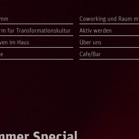
amm
Coworking und Raum m
orm für Transformationskultur
Aktiv werden
iven im Haus
Über uns
te
Cafe/Bar
mmer Special