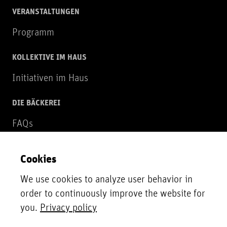
VERANSTALTUNGEN
Programm
KOLLEKTIVE IM HAUS
Initiativen im Haus
DIE BÄCKEREI
FAQs
Über uns
Cookies
NEWSLETTER
We use cookies to analyze user behavior in
Zur Newsletter Anmeldung
order to continuously improve the website for
you.
Privacy policy
UNTERSTÜTZER*INNEN