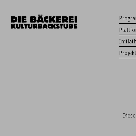
Progr
Plattf
Initiat
Projek
Diese