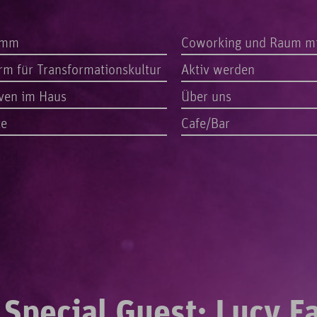
amm
Coworking und Raum m
orm für Transformationskultur
Aktiv werden
iven im Haus
Über uns
te
Cafe/Bar
Special Guest: Lucy Fa