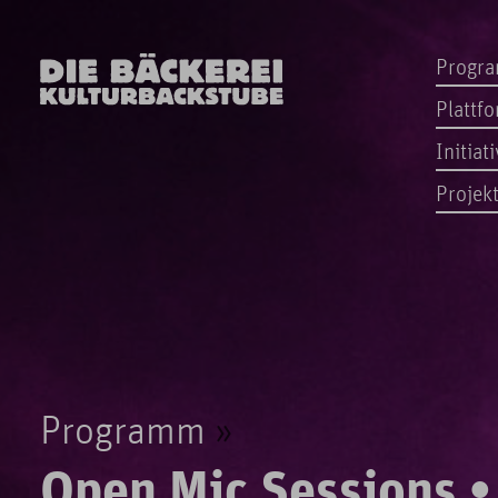
Progr
Plattf
Initiat
Projek
Programm
Open Mic Sessions • 