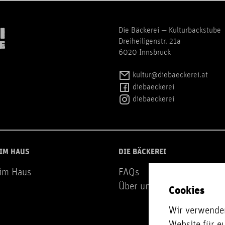
Die Bäckerei — Kulturbackstube
Dreiheiligenstr. 21a
6020 Innsbruck
kultur@diebaeckerei.at
diebaeckerei
diebaeckerei
 IM HAUS
DIE BÄCKEREI
 im Haus
FAQs
Über uns
Cookies
Wir verwenden