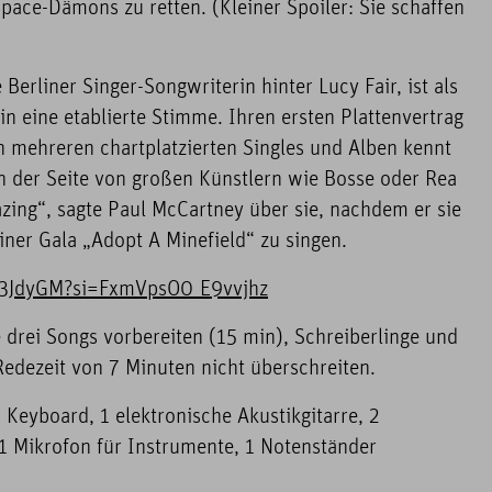
pace-Dämons zu retten. (Kleiner Spoiler: Sie schaffen
Berliner Singer-Songwriterin hinter Lucy Fair, ist als
n eine etablierte Stimme. Ihren ersten Plattenvertrag
n mehreren chartplatzierten Singles und Alben kennt
n der Seite von großen Künstlern wie Bosse oder Rea
mazing“, sagte Paul McCartney über sie, nachdem er sie
einer Gala „Adopt A Minefield“ zu singen.
wt3JdyGM?si=FxmVpsO0_E9vvjhz
e drei Songs vorbereiten (15 min), Schreiberlinge und
Redezeit von 7 Minuten nicht überschreiten.
1 Keyboard, 1 elektronische Akustikgitarre, 2
1 Mikrofon für Instrumente, 1 Notenständer