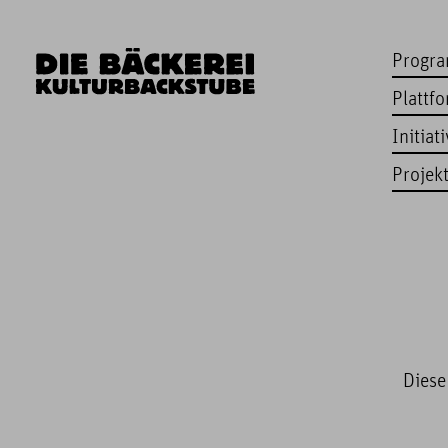
Progr
Plattf
Initiat
Projek
Diese