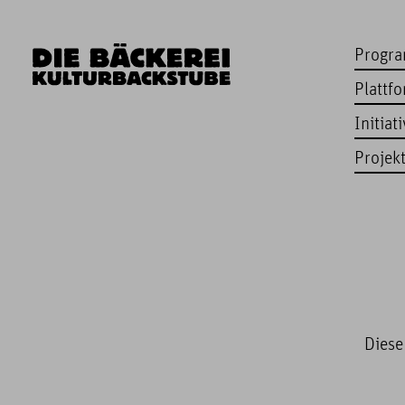
Progr
Plattf
Initiat
Projek
Diese