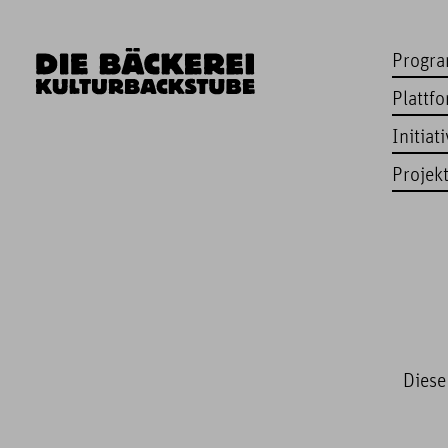
Progr
Plattf
Initiat
Projek
Diese