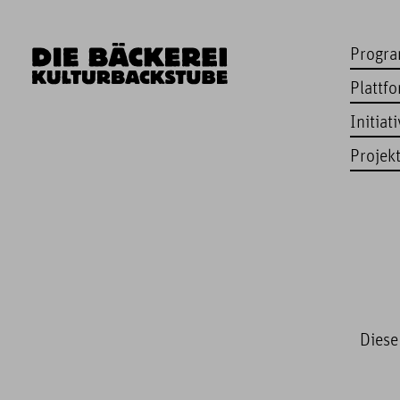
Progr
Plattf
Initiat
Projek
Diese