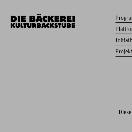
Progr
Plattf
Initiat
Projek
Diese