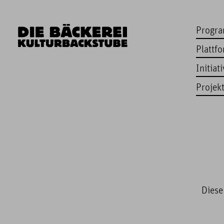
Progr
Plattf
Initiat
Projek
Diese