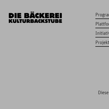
Progr
Plattf
Initiat
Projek
Diese