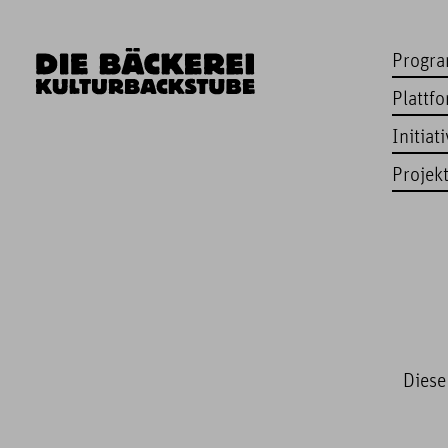
Progr
Plattf
Initiat
Projek
Diese