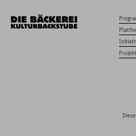
Progr
Plattf
Initiat
Projek
Diese