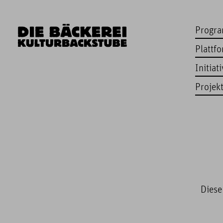
Progr
Plattf
Initiat
Projek
Diese