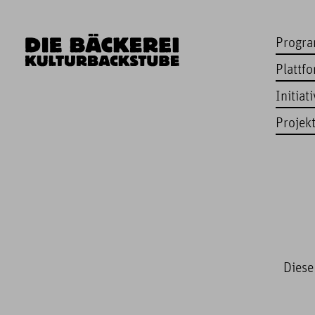
Progr
Plattf
Initiat
Projek
Diese