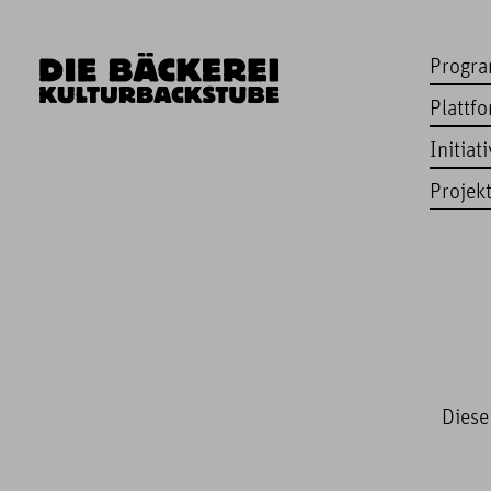
Progr
Plattf
Initiat
Projek
Diese