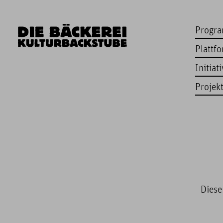
Progr
Plattf
Initiat
Projek
Diese