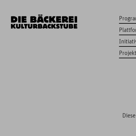
Progr
Plattf
Initiat
Projek
Diese