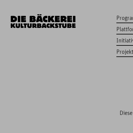
Progr
Plattf
Initiat
Projek
Diese