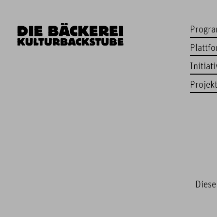
Progr
Plattf
Initiat
Projek
Diese