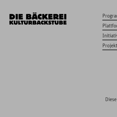
Progr
Plattf
Initiat
Projek
Diese