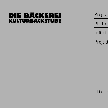
Progr
Plattf
Initiat
Projek
Diese