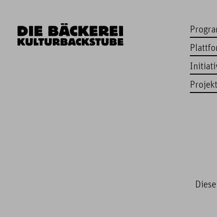
Progr
Plattf
Initiat
Projek
Diese