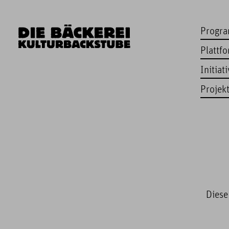
Progr
Plattf
Initiat
Projek
Diese