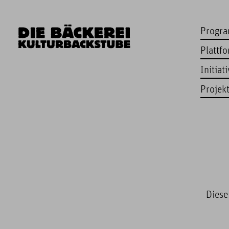
Progr
Plattf
Initiat
Projek
Diese