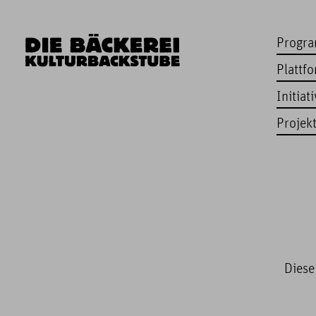
Progr
Plattf
Initiat
Projek
Diese