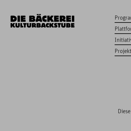
Progr
Plattf
Initiat
Projek
Diese