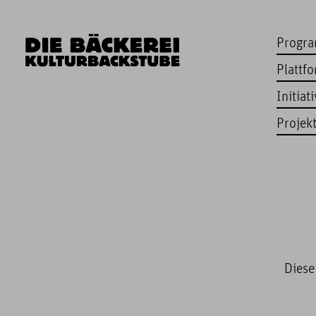
Progr
Plattf
Initiat
Projek
Diese