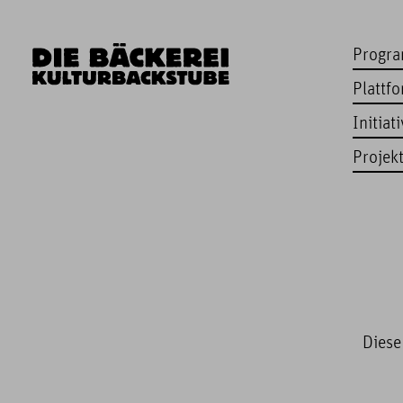
Progr
Plattf
Initiat
Projek
Diese