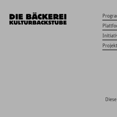
Progr
Plattf
Initiat
Projek
Diese