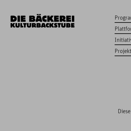
Progr
Plattf
Initiat
Projek
Diese