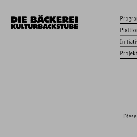
Progr
Plattf
Initiat
Projek
Diese